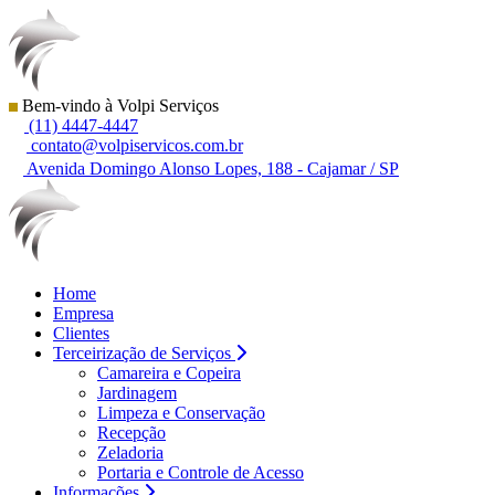
Bem-vindo à Volpi Serviços
(11) 4447-4447
contato@volpiservicos.com.br
Avenida Domingo Alonso Lopes, 188 - Cajamar / SP
Home
Empresa
Clientes
Terceirização de Serviços
Camareira e Copeira
Jardinagem
Limpeza e Conservação
Recepção
Zeladoria
Portaria e Controle de Acesso
Informações