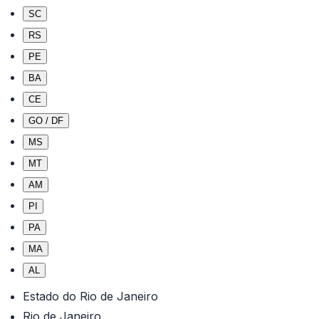
SC
RS
PE
BA
CE
GO / DF
MS
MT
AM
PI
PA
MA
AL
Estado do Rio de Janeiro
Rio de Janeiro