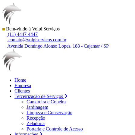
Bem-vindo à Volpi Serviços
(11) 4447-4447
contato@volpiservicos.com.br
Avenida Domingo Alonso Lopes, 188 - Cajamar / SP
Home
Empresa
Clientes
Terceirização de Serviços
Camareira e Copeira
Jardinagem
Limpeza e Conservação
Recepção
Zeladoria
Portaria e Controle de Acesso
Informações