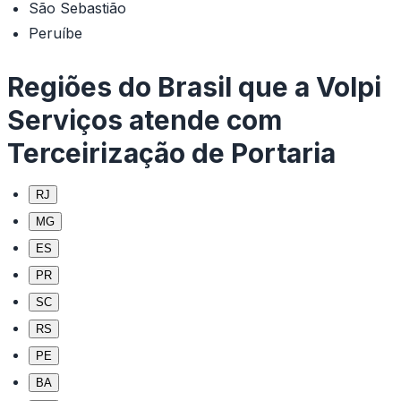
São Sebastião
Peruíbe
Regiões do Brasil que a Volpi
Serviços atende com
Terceirização de Portaria
RJ
MG
ES
PR
SC
RS
PE
BA