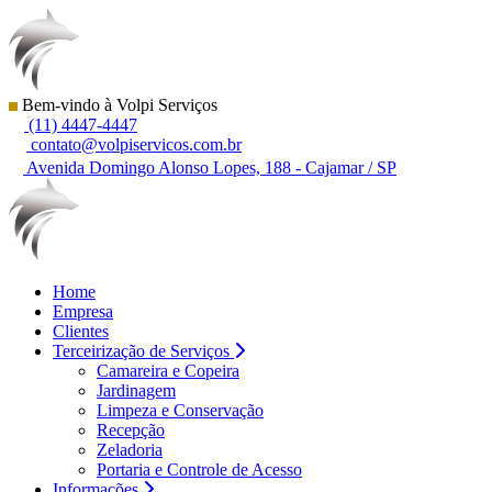
Bem-vindo à Volpi Serviços
(11) 4447-4447
contato@volpiservicos.com.br
Avenida Domingo Alonso Lopes, 188 - Cajamar / SP
Home
Empresa
Clientes
Terceirização de Serviços
Camareira e Copeira
Jardinagem
Limpeza e Conservação
Recepção
Zeladoria
Portaria e Controle de Acesso
Informações