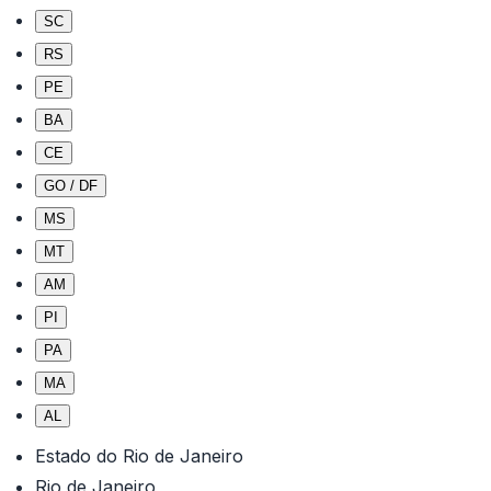
SC
RS
PE
BA
CE
GO / DF
MS
MT
AM
PI
PA
MA
AL
Estado do Rio de Janeiro
Rio de Janeiro