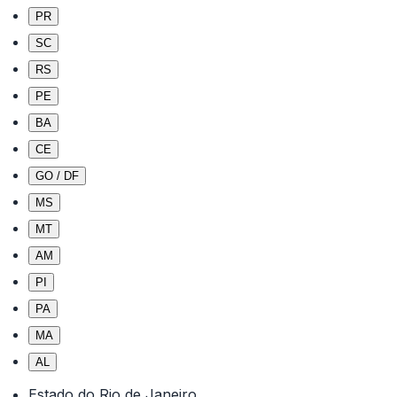
PR
SC
RS
PE
BA
CE
GO / DF
MS
MT
AM
PI
PA
MA
AL
Estado do Rio de Janeiro