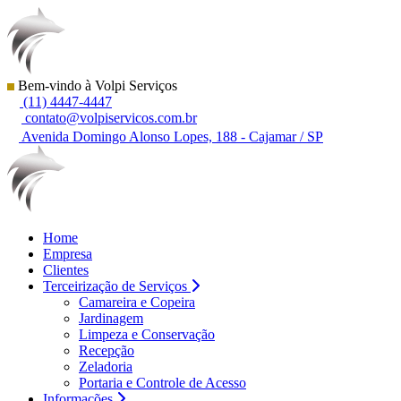
Bem-vindo à Volpi Serviços
(11) 4447-4447
contato@volpiservicos.com.br
Avenida Domingo Alonso Lopes, 188 - Cajamar / SP
Home
Empresa
Clientes
Terceirização de Serviços
Camareira e Copeira
Jardinagem
Limpeza e Conservação
Recepção
Zeladoria
Portaria e Controle de Acesso
Informações