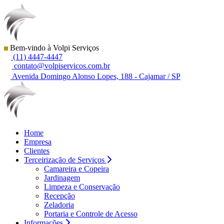
Bem-vindo à Volpi Serviços
(11) 4447-4447
contato@volpiservicos.com.br
Avenida Domingo Alonso Lopes, 188 - Cajamar / SP
Home
Empresa
Clientes
Terceirização de Serviços
Camareira e Copeira
Jardinagem
Limpeza e Conservação
Recepção
Zeladoria
Portaria e Controle de Acesso
Informações