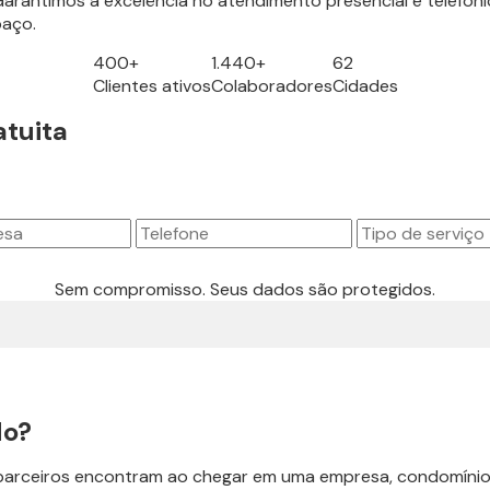
arantimos a excelência no atendimento presencial e telefôni
paço.
400+
1.440+
62
Clientes ativos
Colaboradores
Cidades
atuita
Sem compromisso. Seus dados são protegidos.
do?
s e parceiros encontram ao chegar em uma empresa, condomíni