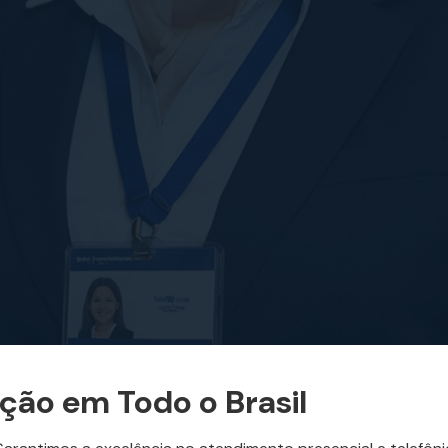
ção
em Todo o Brasil