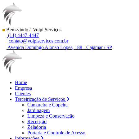
Bem-vindo à Volpi Serviços
(11) 4447-4447
contato@volpiservicos.com.br
Avenida Domingo Alonso Lopes, 188 - Cajamar / SP
Home
Empresa
Clientes
Terceirização de Serviços
Camareira e Copeira
Jardinagem
Limpeza e Conservação
Recepção
Zeladoria
Portaria e Controle de Acesso
Informações