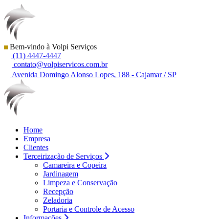
Bem-vindo à Volpi Serviços
(11) 4447-4447
contato@volpiservicos.com.br
Avenida Domingo Alonso Lopes, 188 - Cajamar / SP
Home
Empresa
Clientes
Terceirização de Serviços
Camareira e Copeira
Jardinagem
Limpeza e Conservação
Recepção
Zeladoria
Portaria e Controle de Acesso
Informações