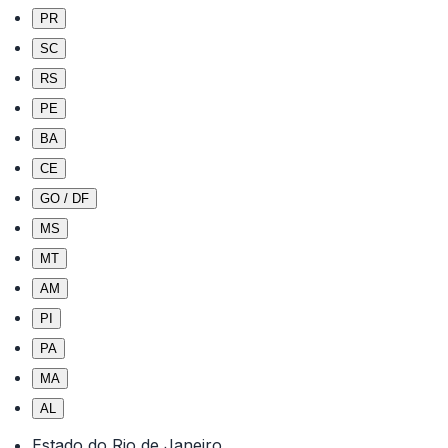
PR
SC
RS
PE
BA
CE
GO / DF
MS
MT
AM
PI
PA
MA
AL
Estado do Rio de Janeiro