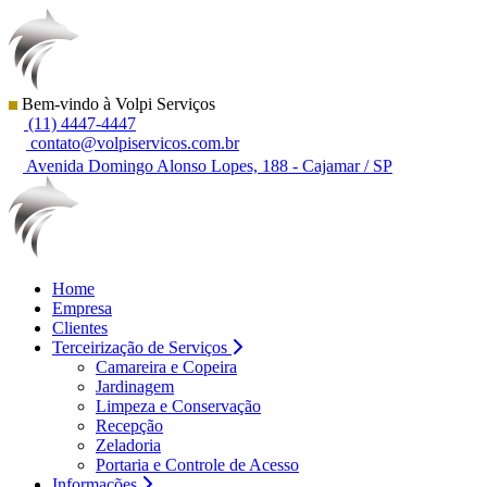
Bem-vindo à Volpi Serviços
(11) 4447-4447
contato@volpiservicos.com.br
Avenida Domingo Alonso Lopes, 188 - Cajamar / SP
Home
Empresa
Clientes
Terceirização de Serviços
Camareira e Copeira
Jardinagem
Limpeza e Conservação
Recepção
Zeladoria
Portaria e Controle de Acesso
Informações