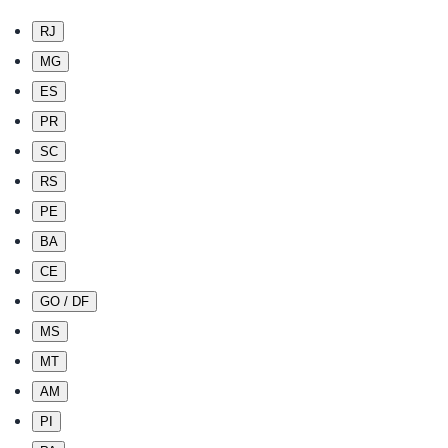
RJ
MG
ES
PR
SC
RS
PE
BA
CE
GO / DF
MS
MT
AM
PI