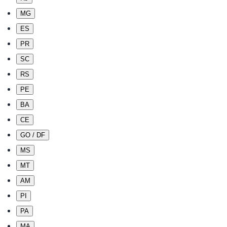
MG
ES
PR
SC
RS
PE
BA
CE
GO / DF
MS
MT
AM
PI
PA
MA