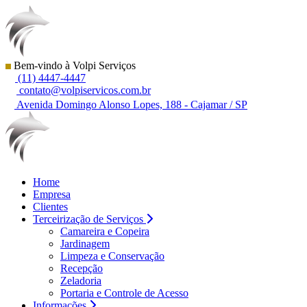
Bem-vindo à Volpi Serviços
(11) 4447-4447
contato@volpiservicos.com.br
Avenida Domingo Alonso Lopes, 188 - Cajamar / SP
Home
Empresa
Clientes
Terceirização de Serviços
Camareira e Copeira
Jardinagem
Limpeza e Conservação
Recepção
Zeladoria
Portaria e Controle de Acesso
Informações