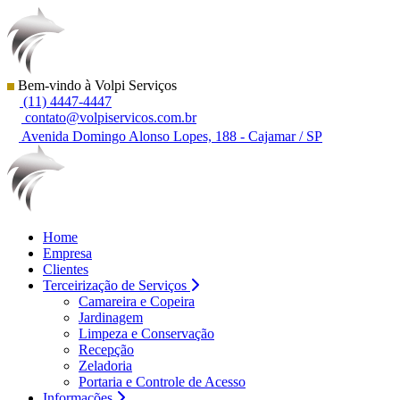
Bem-vindo à Volpi Serviços
(11) 4447-4447
contato@volpiservicos.com.br
Avenida Domingo Alonso Lopes, 188 - Cajamar / SP
Home
Empresa
Clientes
Terceirização de Serviços
Camareira e Copeira
Jardinagem
Limpeza e Conservação
Recepção
Zeladoria
Portaria e Controle de Acesso
Informações