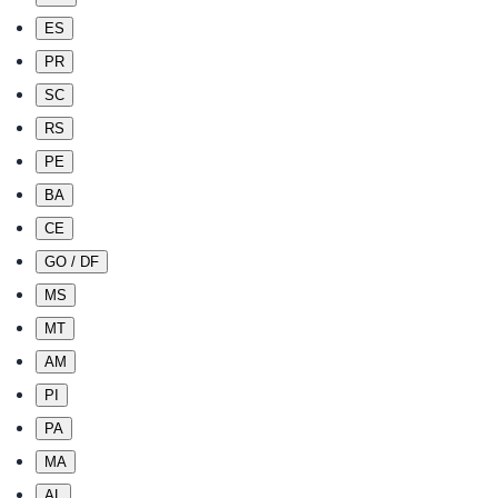
ES
PR
SC
RS
PE
BA
CE
GO / DF
MS
MT
AM
PI
PA
MA
AL