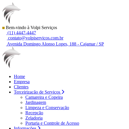
Bem-vindo à Volpi Serviços
(11) 4447-4447
contato@volpiservicos.com.br
Avenida Domingo Alonso Lopes, 188 - Cajamar / SP
Home
Empresa
Clientes
Terceirização de Serviços
Camareira e Copeira
Jardinagem
Limpeza e Conservação
Recepção
Zeladoria
Portaria e Controle de Acesso
Informações