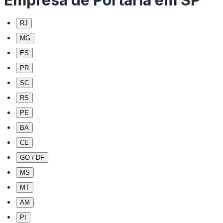
Empresa de Portaria em SP
RJ
MG
ES
PR
SC
RS
PE
BA
CE
GO / DF
MS
MT
AM
PI