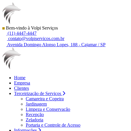
Bem-vindo à Volpi Serviços
(11) 4447-4447
contato@volpiservicos.com.br
Avenida Domingo Alonso Lopes, 188 - Cajamar / SP
Home
Empresa
Clientes
Terceirização de Serviços
Camareira e Copeira
Jardinagem
Limpeza e Conservação
Recepção
Zeladoria
Portaria e Controle de Acesso
Informações