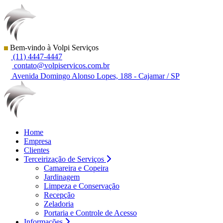
Bem-vindo à Volpi Serviços
(11) 4447-4447
contato@volpiservicos.com.br
Avenida Domingo Alonso Lopes, 188 - Cajamar / SP
Home
Empresa
Clientes
Terceirização de Serviços
Camareira e Copeira
Jardinagem
Limpeza e Conservação
Recepção
Zeladoria
Portaria e Controle de Acesso
Informações