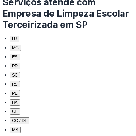
Serviços atende com
Empresa de Limpeza Escolar
Terceirizada em SP
RJ
MG
ES
PR
SC
RS
PE
BA
CE
GO / DF
MS