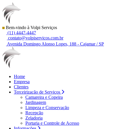
Bem-vindo à Volpi Serviços
(11) 4447-4447
contato@volpiservicos.com.br
Avenida Domingo Alonso Lopes, 188 - Cajamar / SP
Home
Empresa
Clientes
Terceirização de Serviços
Camareira e Copeira
Jardinagem
Limpeza e Conservação
Recepção
Zeladoria
Portaria e Controle de Acesso
Informações