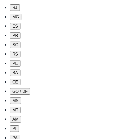
RJ
MG
ES
PR
SC
RS
PE
BA
CE
GO / DF
MS
MT
AM
PI
PA