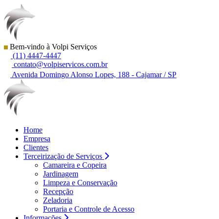
Bem-vindo à Volpi Serviços
(11) 4447-4447
contato@volpiservicos.com.br
Avenida Domingo Alonso Lopes, 188 - Cajamar / SP
Home
Empresa
Clientes
Terceirização de Serviços
Camareira e Copeira
Jardinagem
Limpeza e Conservação
Recepção
Zeladoria
Portaria e Controle de Acesso
Informações