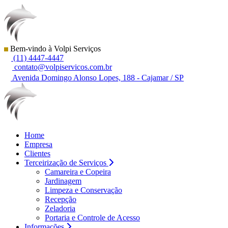
Bem-vindo à Volpi Serviços
(11) 4447-4447
contato@volpiservicos.com.br
Avenida Domingo Alonso Lopes, 188 - Cajamar / SP
Home
Empresa
Clientes
Terceirização de Serviços
Camareira e Copeira
Jardinagem
Limpeza e Conservação
Recepção
Zeladoria
Portaria e Controle de Acesso
Informações