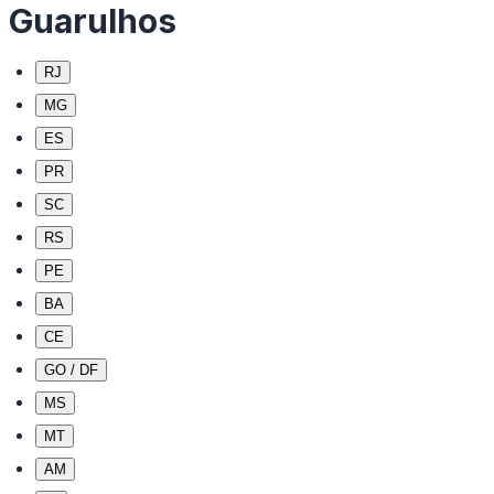
Guarulhos
RJ
MG
ES
PR
SC
RS
PE
BA
CE
GO / DF
MS
MT
AM