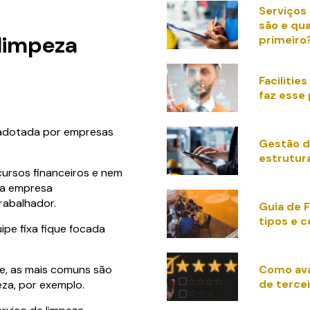
Serviços 
são e qua
limpeza
primeiro
Faciliti
faz esse 
 adotada por empresas
Gestão de
estrutur
ursos financeiros e nem
 a empresa
rabalhador.
Guia de F
tipos e 
ipe fixa fique focada
Como ava
te, as mais comuns são
de tercei
eza, por exemplo.