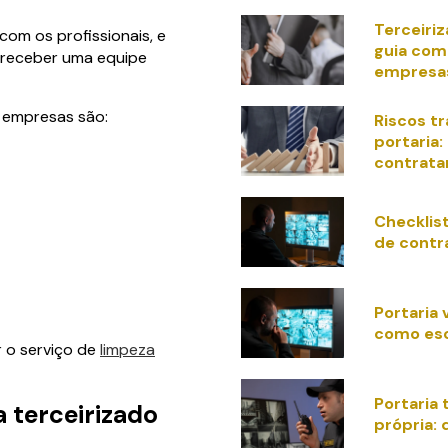
Terceiriz
com os profissionais, e
guia com
 receber uma equipe
empresa
s empresas são:
Riscos tr
portaria:
contrata
Checklist
de contr
Portaria 
como es
r o serviço de
limpeza
Portaria 
 terceirizado
própria: 