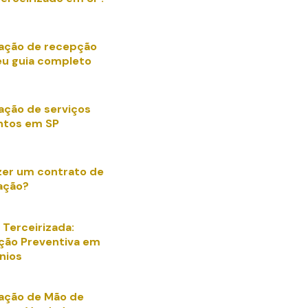
zação de recepção
eu guia completo
zação de serviços
ntos em SP
er um contrato de
zação?
 Terceirizada:
ão Preventiva em
nios
zação de Mão de