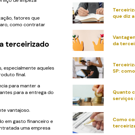
rviço de limpeza
Terceiriz
que diz a 
tação, fatores que
laro, como contratar
Vantagen
a terceirizado
da tercei
Terceiri
, especialmente aqueles
SP: como
oduto final.
ncia para manter a
Quanto c
nantes para a entrega do
serviços
te vantajoso.
Como co
do em gasto financeiro e
terceiriz
contratada uma empresa