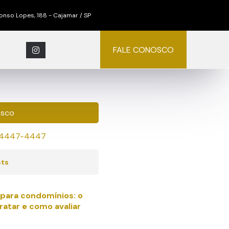
nso Lopes, 188 - Cajamar / SP
FALE CONOSCO
osco
) 4447-4447
sts
s para condomínios: o
ratar e como avaliar