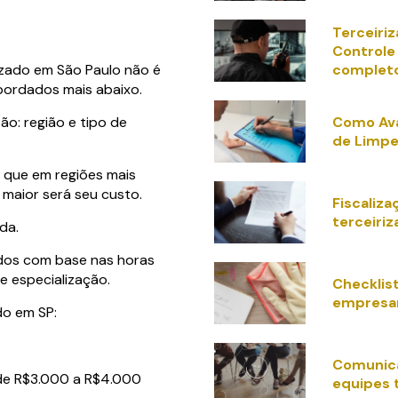
Terceiriz
Controle
complet
izado em São Paulo não é
bordados mais abaixo.
Como Ava
ão: região e tipo de
de Limpe
o que em regiões mais
 maior será seu custo.
Fiscaliz
terceiriz
da.
ados com base nas horas
de especialização.
Checklis
empresar
do em SP:
Comunic
a de R$3.000 a R$4.000
equipes 