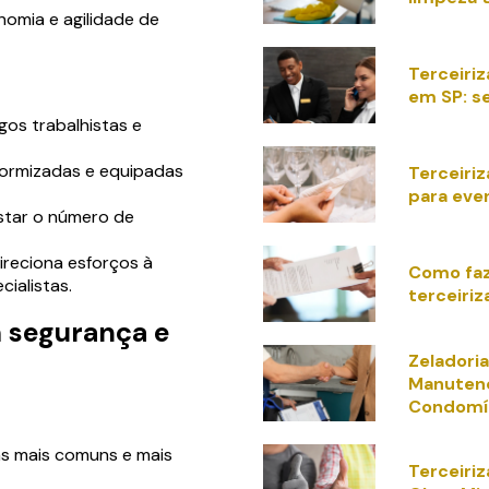
nomia e agilidade de
Terceiri
em SP: s
gos trabalhistas e
formizadas e equipadas
Terceiri
para eve
ustar o número de
ireciona esforços à
Como faz
cialistas.
terceiri
m segurança e
Zeladoria
Manutenç
Condomí
as mais comuns e mais
Terceiri