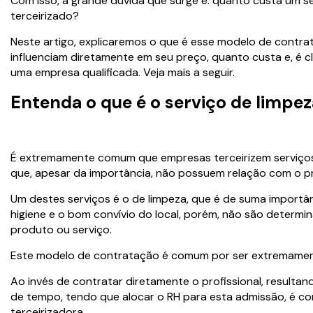
Com isso, a grande dúvida que surge é: quanto custa um se
terceirizado?
Neste artigo, explicaremos o que é esse modelo de contra
influenciam diretamente em seu preço, quanto custa e, é c
uma empresa qualificada. Veja mais a seguir.
Entenda o que é o serviço de limpez
É extremamente comum que empresas terceirizem serviços
que, apesar da importância, não possuem relação com o pr
Um destes serviços é o de limpeza, que é de suma importâ
higiene e o bom convívio do local, porém, não são determi
produto ou serviço.
Este modelo de contratação é comum por ser extremamen
Ao invés de contratar diretamente o profissional, resultan
de tempo, tendo que alocar o RH para esta admissão, é 
terceirizadora.