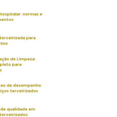
hospitalar: normas e
mentos
terceirizada para
nios
zação de Limpeza:
pleto para
s
ores de desempenho
iços terceirizados
 de qualidade em
terceirizados