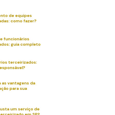
nto de equipes
zadas: como fazer?
e funcionários
zados: guia completo
ios terceirizados:
esponsável?
 as vantagens da
ação para sua
usta um serviço de
terceirizado em SP?