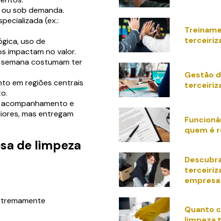
l ou sob demanda.
ecializada (ex.:
Treiname
terceiri
ógica, uso de
s impactam no valor.
e semana costumam ter
Gestão d
to em regiões centrais
terceiri
o.
m acompanhamento e
iores, mas entregam
Funcionár
quem é r
sa de limpeza
Descubra
terceiriz
empresa
extremamente
Quanto c
limpeza 