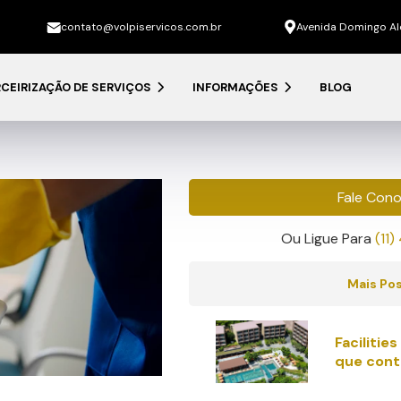
contato@volpiservicos.com.br
Avenida Domingo Alo
CEIRIZAÇÃO DE SERVIÇOS
INFORMAÇÕES
BLOG
Fale Con
Ou Ligue Para
(11
Mais Po
Facilitie
que cont