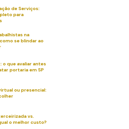
ação de Serviços:
pleto para
s
abalhistas na
 como se blindar ao
r
: o que avaliar antes
atar portaria em SP
virtual ou presencial:
colher
terceirizada vs.
qual o melhor custo?