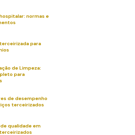
hospitalar: normas e
mentos
terceirizada para
nios
zação de Limpeza:
pleto para
s
ores de desempenho
iços terceirizados
 de qualidade em
terceirizados