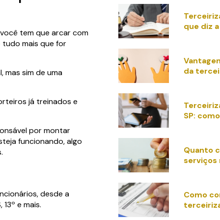
Terceiriz
que diz a 
, você tem que arcar com
e tudo mais que for
Vantagen
da tercei
al, mas sim de uma
rteiros já treinados e
Terceiri
SP: como
ponsável por montar
steja funcionando, algo
Quanto c
.
serviços
ncionários, desde a
Como co
 13º e mais.
terceiriz