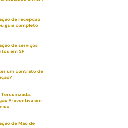
zação de recepção
eu guia completo
zação de serviços
ntos em SP
er um contrato de
zação?
 Terceirizada:
ão Preventiva em
nios
zação de Mão de