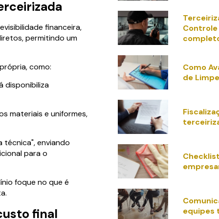
erceirizada
Terceiriz
evisibilidade financeira,
Controle
iretos, permitindo um
complet
 própria, como:
Como Ava
de Limpe
 disponibiliza
Fiscaliz
s materiais e uniformes,
terceiriz
a técnica", enviando
cional para o
Checklis
empresar
ínio foque no que é
a.
Comunic
equipes 
usto final