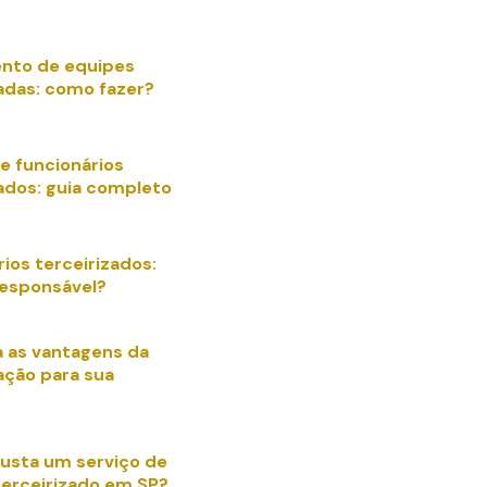
nto de equipes
zadas: como fazer?
e funcionários
zados: guia completo
ios terceirizados:
esponsável?
 as vantagens da
ação para sua
usta um serviço de
terceirizado em SP?