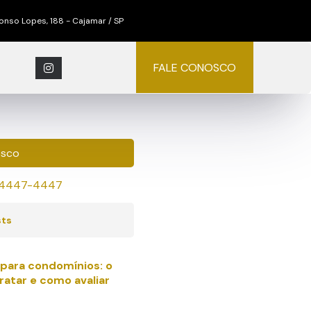
nso Lopes, 188 - Cajamar / SP
FALE CONOSCO
osco
) 4447-4447
sts
s para condomínios: o
ratar e como avaliar