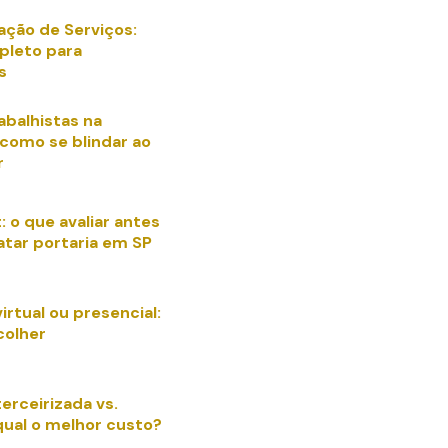
ação de Serviços:
pleto para
s
abalhistas na
 como se blindar ao
r
: o que avaliar antes
atar portaria em SP
virtual ou presencial:
colher
terceirizada vs.
qual o melhor custo?