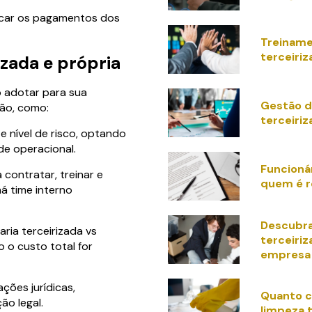
ficar os pagamentos dos
Treiname
terceiri
izada e própria
o adotar para sua
Gestão d
ção, como:
terceiri
 nível de risco, optando
de operacional.
Funcionár
 contratar, treinar e
quem é r
á time interno
Descubra
ria terceirizada vs
terceiriz
 o custo total for
empresa
ações jurídicas,
Quanto c
ão legal.
limpeza 