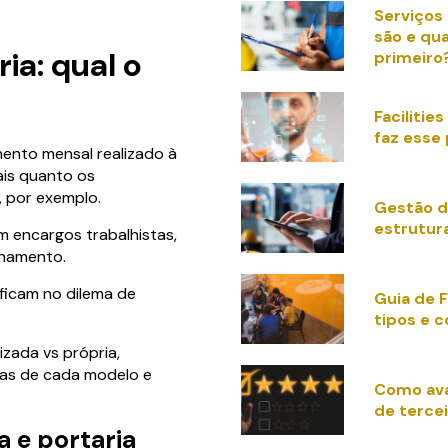
Serviços 
são e qua
ria: qual o
primeiro
Faciliti
faz esse 
mento mensal realizado à
ais quanto os
, por exemplo.
Gestão de
estrutur
m encargos trabalhistas,
inamento.
 ficam no dilema de
Guia de F
tipos e 
izada vs própria,
ças de cada modelo e
Como ava
de tercei
a e portaria