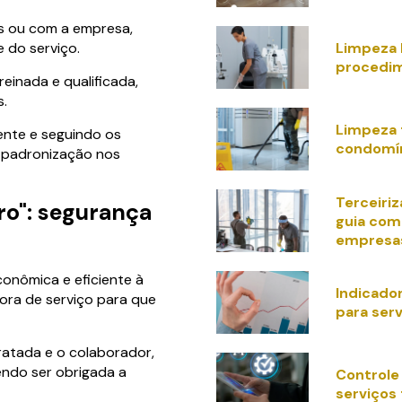
is ou com a empresa,
Limpeza 
 do serviço.
procedi
einada e qualificada,
s.
Limpeza 
mente e seguindo os
condomí
e padronização nos
Terceiri
ro": segurança
guia com
empresa
conômica e eficiente à
Indicad
ora de serviço para que
para serv
tratada e o colaborador,
endo ser obrigada a
Controle
serviços 