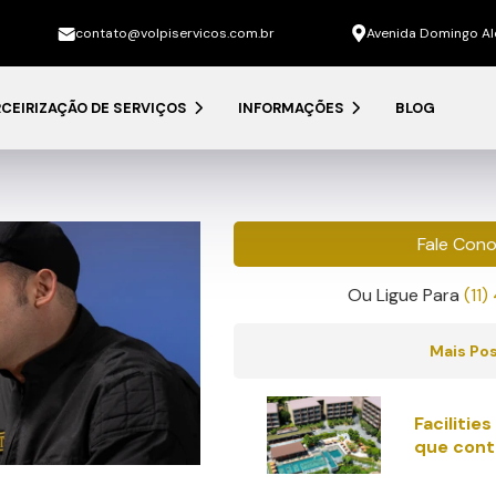
contato@volpiservicos.com.br
Avenida Domingo Alo
CEIRIZAÇÃO DE SERVIÇOS
INFORMAÇÕES
BLOG
Fale Con
Ou Ligue Para
(11
Mais Po
Facilitie
que cont