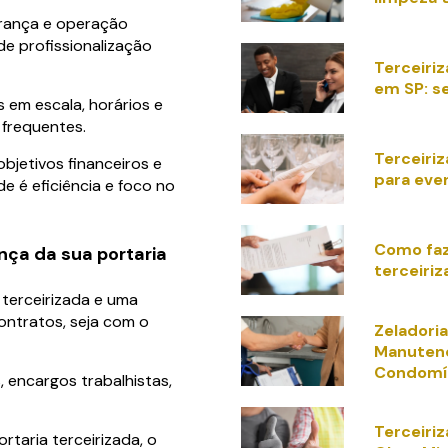
rança e operação
de profissionalização
Terceiri
em SP: s
 em escala, horários e
 frequentes.
Terceiri
bjetivos financeiros e
para eve
e é eficiência e foco no
Como faz
ça da sua portaria
terceiri
terceirizada e uma
ntratos, seja com o
Zeladoria
Manutenç
Condomí
 encargos trabalhistas,
Terceiri
taria terceirizada, o