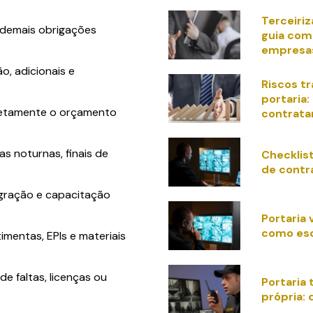
Terceiriz
 demais obrigações
guia com
empresa
o, adicionais e
Riscos tr
portaria:
retamente o orçamento
contrata
s noturnas, finais de
Checklist
de contr
gração e capacitação
Portaria 
como es
mentas, EPIs e materiais
e faltas, licenças ou
Portaria 
própria: 